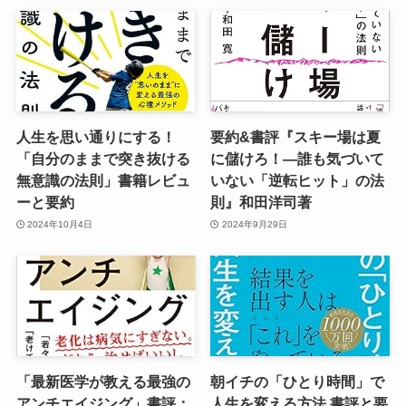
人生を思い通りにする！
要約&書評『スキー場は夏
「自分のままで突き抜ける
に儲けろ！―誰も気づいて
無意識の法則」書籍レビュ
いない「逆転ヒット」の法
ーと要約
則』和田洋司著
2024年10月4日
2024年9月29日
「最新医学が教える最強の
朝イチの「ひとり時間」で
アンチエイジング」書評：
人生を変える方法 書評と要