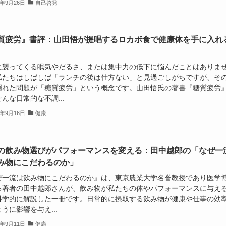
4年9月26日
自己啓発
質疲労』書評：山田悟が提唱するロカボ食で健康体を手に入れ
に襲ってくる眠気やだるさ、または集中力の低下に悩んだことはありま
私たちはしばしば「ランチの後は仕方ない」と見過ごしがちですが、そ
隠れた問題が「糖質疲労」という概念です。山田悟氏の著書『糖質疲労
んな日常的な不調...
4年9月16日
健康
の飲み物選びがパフォーマンスを変える：田中越郎の「なぜ一
み物にこだわるのか」
ぜ一流は飲み物にこだわるのか』は、東京農業大学名誉教授であり医学
る著者の田中越郎さんが、飲み物が私たちの体やパフォーマンスに与え
科学的に解説した一冊です。日常的に摂取する飲み物が健康や仕事の効
うに影響を与え...
4年9月11日
健康