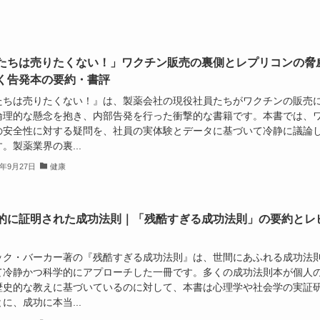
たちは売りたくない！」ワクチン販売の裏側とレプリコンの脅
く告発本の要約・書評
たちは売りたくない！』は、製薬会社の現役社員たちがワクチンの販売
倫理的な懸念を抱き、内部告発を行った衝撃的な書籍です。本書では、
の安全性に対する疑問を、社員の実体験とデータに基づいて冷静に議論
。製薬業界の裏...
4年9月27日
健康
的に証明された成功法則｜「残酷すぎる成功法則」の要約とレ
ック・バーカー著の『残酷すぎる成功法則』は、世間にあふれる成功法
て冷静かつ科学的にアプローチした一冊です。多くの成功法則本が個人
歴史的な教えに基づいているのに対して、本書は心理学や社会学の実証
に、成功に本当...