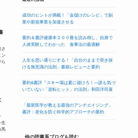
成功のヒントが満載！「金儲けのレシピ」で副
業や新規事業を加速させる
書
要約＆書評健康本２００冊を読み倒し、自身で
人体実験してわかった 食事法の最適解
司さ
ヒン
人生を思い通りにする！「自分のままで突き抜
がら
ける無意識の法則」書籍レビューと要約
要約&書評『スキー場は夏に儲けろ！―誰も気づ
いていない「逆転ヒット」の法則』和田洋司著
ヒ
「最新医学が教える最強のアンチエイジング」
書評：老化を防ぐ科学的アプローチの要約
ッ
を生
白馬
他の読書系ブログも読む