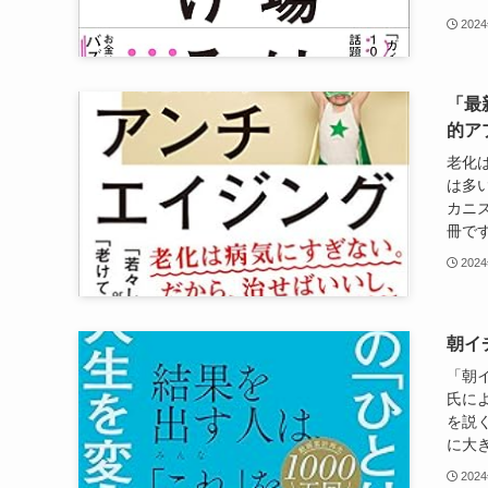
202
「最
的ア
老化
は多
カニ
冊です
202
朝イ
「朝
氏に
を説
に大き
202