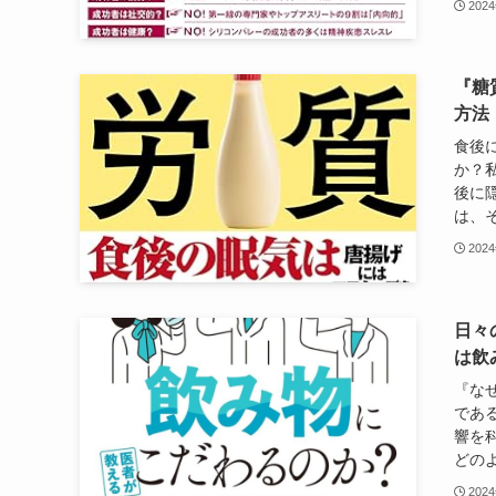
202
『糖
方法
食後
か？
後に
は、そ
202
日々
は飲
『な
であ
響を
どのよ
202