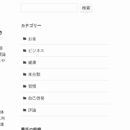
検索
カテゴリー
さ
お金
原
ビジネス
理論
スや
健康
未分類
習慣
自己啓発
評論
人体
に向
関連
最近の投稿