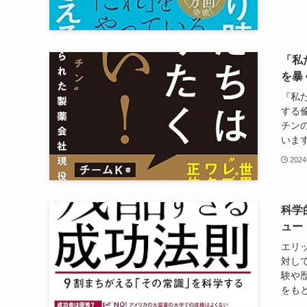
「私
を暴
『私
する
チン
います
202
科学
ュー
エリ
対し
験や
をもと