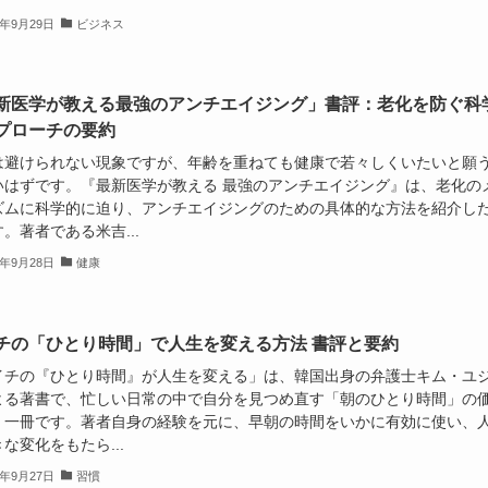
4年9月29日
ビジネス
新医学が教える最強のアンチエイジング」書評：老化を防ぐ科
プローチの要約
は避けられない現象ですが、年齢を重ねても健康で若々しくいたいと願
いはずです。『最新医学が教える 最強のアンチエイジング』は、老化の
ズムに科学的に迫り、アンチエイジングのための具体的な方法を紹介し
。著者である米吉...
4年9月28日
健康
チの「ひとり時間」で人生を変える方法 書評と要約
イチの『ひとり時間』が人生を変える」は、韓国出身の弁護士キム・ユ
よる著書で、忙しい日常の中で自分を見つめ直す「朝のひとり時間」の
く一冊です。著者自身の経験を元に、早朝の時間をいかに有効に使い、
な変化をもたら...
4年9月27日
習慣