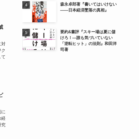
森永卓郎著『書いてはいけない
――日本経済墜落の真相』
威
要約&書評『スキー場は夏に儲
けろ！―誰も気づいていない
に対
「逆転ヒット」の法則』和田洋
司著
ワク
して
ビ
則に
の経
研究