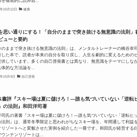
を徹底的に読み込...
4年10月12日
健康
を思い通りにする！「自分のままで突き抜ける無意識の法則」
ビューと要約
分のままで突き抜ける無意識の法則」は、メンタルトレーナーの橋谷幸
著した本で、読者が本来の自分を取り戻し、人生を劇的に変えるための
提供しています。多くの自己啓発書とは異なり、無意識をテーマにしな
体的な方法論を...
4年10月4日
自己啓発
&書評『スキー場は夏に儲けろ！―誰も気づいていない「逆転
」の法則』和田洋司著
洋司氏の著書『スキー場は夏に儲けろ！―誰も気づいていない「逆転ヒ
の法則』は、通常冬季限定と思われがちなスキー場を、年間通して利益
すリゾートへと変貌させた実例を紹介した一冊です。和田氏が経営する
ウンテンリゾートは...