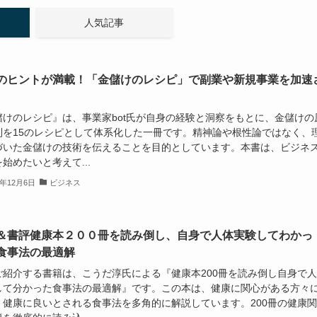
人気記事
のヒントが満載！「金儲けのレシピ」で副業や新規事業を加速
儲けのレシピ』は、事業家bot氏が自身の経験と洞察をもとに、金儲けの
則を15のレシピとして体系化した一冊です。精神論や根性論ではなく、
づいた金儲けの技術を伝えることを目的としています。本書は、ビジネ
始めたいと考えて...
4年12月6日
ビジネス
＆書評健康本２００冊を読み倒し、自身で人体実験してわかっ
食事法の最適解
ご紹介する書籍は、こうだ淳氏による『健康本200冊を読み倒し自身で
して分かった食事法の最適解』です。この本は、健康に関心がある方々
、健康に良いとされる食事法を多角的に解説しています。200冊の健康