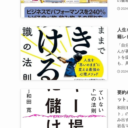
の書籍
202
人生
籍レ
「自
んが
トを
も、具
202
要約
ット
和田
ト」
み出
岩岳マ