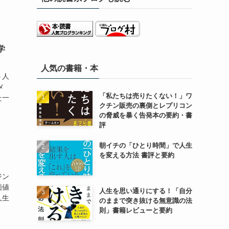
学
人気の書籍・本
う人
メ
「私たちは売りたくない！」ワ
た一
クチン販売の裏側とレプリコン
の脅威を暴く告発本の要約・書
評
朝イチの「ひとり時間」で人生
を変える方法 書評と要約
ジン
価値
人生を思い通りにする！「自分
人生
のままで突き抜ける無意識の法
則」書籍レビューと要約