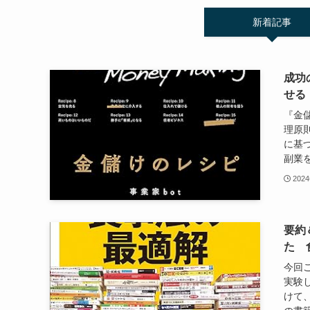
新着記事
成功
せる
『金
理原
に基
副業を
202
要約
た 
今回
実験
けて