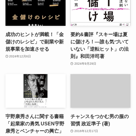
成功のヒントが満載！「金
要約&書評『スキー場は夏
儲けのレシピ」で副業や新
に儲けろ！―誰も気づいて
規事業を加速させる
いない「逆転ヒット」の法
則』和田洋司著
2024年12月6日
2024年9月29日
宇野康秀さんに関する書籍
チャンスをつかむ男の服の
「起業家の勇気 USEN宇野
習慣 政近準子 (著)
康秀とベンチャーの興亡」
2016年12月17日